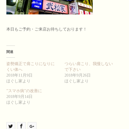
本日もご予約・ご来店お待ちしております！
関連
姿勢矯正で肩こりになりに
つらい肩こり、我慢しない
くい体へ
で下さい
2018年11月9日
2018年9月26日
ほぐし家より
ほぐし家より
”スマホ病”の改善に
2018年9月14日
ほぐし家より