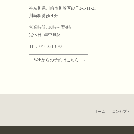
神奈川県川崎市川崎区砂子2-1-11-2F
川崎駅徒歩４分
営業時間: 10時～翌4時
定休日: 年中無休
TEL: 044-221-6700
Webからの予約はこちら
ホーム
コンセプト